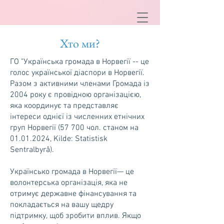
Хто ми?
ГО "Українська громада в Норвегії -- це
голос української діаспори в Норвегії.
Разом з активними членами Громада із
2004 року є провідною організацією,
яка координує та представляє
інтереси однієї із численних етнічних
груп Норвегії (57 700 чол. станом на
01.01.2024
, Kilde: Statistisk
Sentralbyrå).
Українсько громада в Норвегії— це
волонтерська організація, яка не
отримує державне фінансування та
покладається на вашу щедру
підтримку, щоб зробити вплив. Якщо