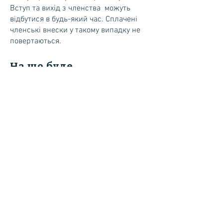
Вступ та вихід з членства можуть
відбутися в будь-який час. Сплачені
членські внески у такому випадку не
повертаються.
На що буде
використаний мій
членський внесок?
Завдяки членським внескам ми
можемо покрити абсолютно усі
витрати за рік - це банківські збори,
домен
www.ukrainsk.no
, абонемент
ZOOM для онлайн зустрічей, оренда
приміщення для кожного культурного
заходу, закупи квітів та продуктів на
культурні заходи та ін. Ми не є
комерційною організацією. Ідеальна
бухгалтерія у нашому випадку -- вийти
у нуль у кінці року.