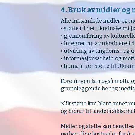
4. Bruk av midler og 
Alle innsamlede midler og mot
• støtte til det ukrainske milj
• gjennomføring av kulturelle
• integrering av ukrainere i
• utvikling av ungdoms- og u
• informasjonsarbeid og mot
• humanitær støtte til Ukrai
Foreningen kan også motta og 
grunnleggende behov, medisi
Slik støtte kan blant annet 
og bidrar til landets sikkerh
Midler og støtte kan benyttes
nødvendige kostnader for å o