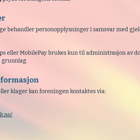
er
rge behandler personopplysninger i samsvar med gje
ps eller MobilePay brukes kun til administrasjon av d
 grunnlag.
informasjon
ler klager kan foreningen kontaktes via:
k.no/