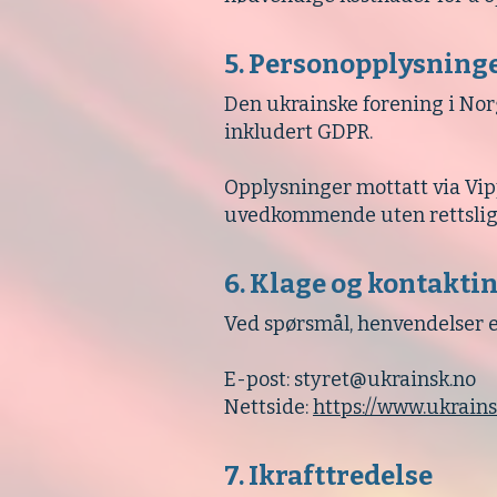
5. Personopplysning
Den ukrainske forening i No
inkludert GDPR.
Opplysninger mottatt via Vip
uvedkommende uten rettslig
6. Klage og kontakt
Ved spørsmål, henvendelser el
E-post: styret@ukrainsk.no
Nettside:
https://www.ukrains
7. Ikrafttredelse