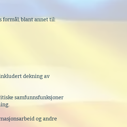
formål, blant annet til:
 inkludert dekning av
kritiske samfunnsfunksjoner
ing.
formasjonsarbeid og andre