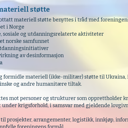
materiell støtte
tatt materiell støtte benyttes i tråd med foreningens 
øet i Norge
, sosiale og utdanningsrelaterte aktiviteter
 det norske samfunnet
tdanningsinitiativer
virkning av desinformasjon
na
formidle materiell (ikke-militær) støtte til Ukraina,
nske og andre humanitære tiltak.
rettes mot personer og strukturer som opprettholder 
et under krigsforhold, i samsvar med gjeldende lovgivn
 til prosjekter, arrangementer, logistikk, innkjøp, in
ppfylle foreningens formål.