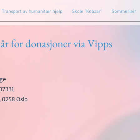
Transport av humanitær hjelp
Skole "Kobzar"
Sommerleir
lkår for donasjoner via Vipps
rge
07331
, 0258 Oslo