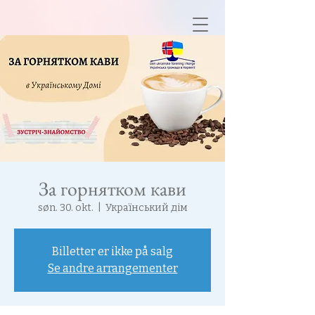
За горнятком кави
søn. 30. okt.
  |  
Український дім
Billetter er ikke på salg
Se andre arrangementer