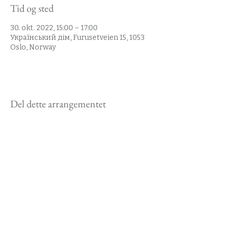
Tid og sted
30. okt. 2022, 15:00 – 17:00
Український дім, Furusetveien 15, 1053
Oslo, Norway
Del dette arrangementet
Kontakt oss
styret@ukrainsk.no
Den ukrainske forening i Norge
org. nummer
987307331
Adresse: Uranienborgveien 4, 0258 Oslo