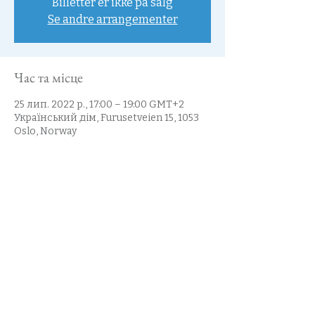
Billetter er ikke på salg
Se andre arrangementer
Час та місце
25 лип. 2022 р., 17:00 – 19:00 GMT+2
Український дім, Furusetveien 15, 1053
Oslo, Norway
Поділитися
Напишіть нам