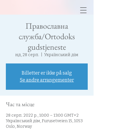
Православна
служба/Ortodoks
gudstjeneste
нд, 28 серп.
  |  
Український дім
Billetter er ikke på salg
Se andre arrangementer
Час та місце
28 серп. 2022 р., 10:00 – 13:00 GMT+2
Український дім, Furusetveien 15, 1053
Oslo, Norway