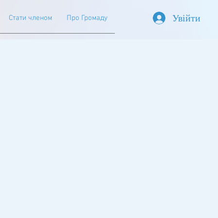
Увійти
Стати членом
Про Громаду