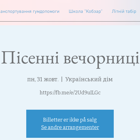
анспортування гумдопомоги
Школа "Кобзар"
Літній табір
Пісенні вечорниці
пн, 31 жовт.
  |  
Український дім
https://fb.me/e/2Ud9uILGc
Billetter er ikke på salg
Se andre arrangementer