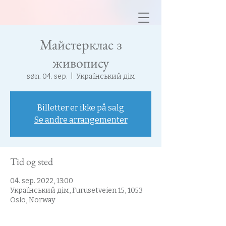
Майстерклас з
живопису
søn. 04. sep.
  |  
Український дім
Billetter er ikke på salg
Se andre arrangementer
Tid og sted
04. sep. 2022, 13:00
Український дім, Furusetveien 15, 1053
Oslo, Norway