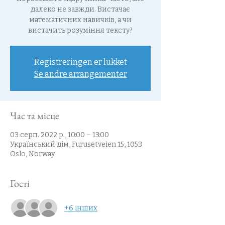
далеко не завжди. Вистачає
математичних навичків, а чи
вистачить розуміння тексту?
Registreringen er lukket
Se andre arrangementer
Час та місце
03 серп. 2022 р., 10:00 – 13:00
Український дім, Furusetveien 15, 1053
Oslo, Norway
Гості
+6 інших