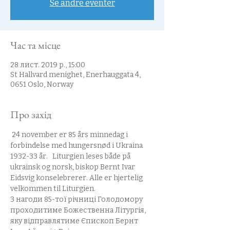
Se andre eventer
Час та місце
28 лист. 2019 р., 15:00
St Hallvard menighet, Enerhauggata 4,
0651 Oslo, Norway
Про захід
 24 november er 85 års minnedag i 
forbindelse med hungersnød i Ukraina 
1932-33 år.   Liturgien leses både på 
ukrainsk og norsk, biskop Bernt Ivar 
Eidsvig konselebrerer. Alle er hjertelig 
velkommen til Liturgien.
З нагоди 85-тої річниці Голодомору 
проходитиме Божественна Літургія, 
яку відправлятиме Єпископ Бернт 