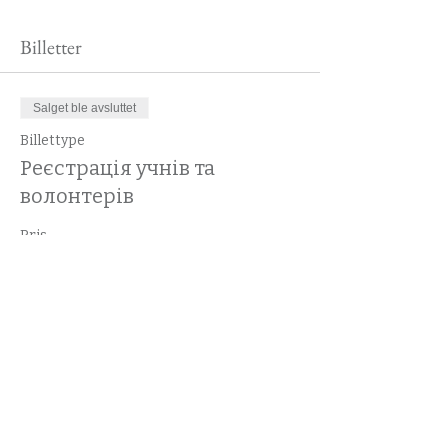
Billetter
Salget ble avsluttet
Billettype
Реєстрація учнів та
волонтерів
Pris
0,00 kr
Del dette arrangementet