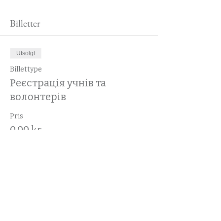
Billetter
Utsolgt
Billettype
Реєстрація учнів та
волонтерів
Pris
0,00 kr
Denne arrangementet er utsolgt
Del dette arrangementet