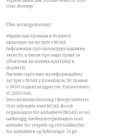
Український дім, Furusetveien 15, 1053
Oslo, Norway
Om arrangementet
Українська громада в Норвегії 
запрошує на зустріч з NOAS. 
Інформація про процедуру надання 
захисту, а також про ваші права та 
обов’язки як шукача притулку в 
Норвегії.
Ласкаво просимо на інформаційну 
зустріч з NOAS у понеділок, 30 травня 
о 14.00 годині за адресою: Furusetveien 
15, 1053 Oslo.
Den ukrainske forening i Norge inviterer 
til et infomøte med NOAS. Norsk 
organisasjon for asylsøkere (NOAS) er en 
uavhengig medlemsorganisasjon som 
arbeider for respekt og rettssikkerhet 
for asylsøkere og flyktninger. Vi gir 