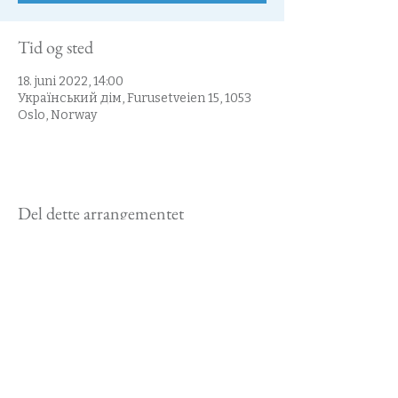
Tid og sted
18. juni 2022, 14:00
Український дім, Furusetveien 15, 1053
Oslo, Norway
Del dette arrangementet
Kontakt oss
styret@ukrainsk.no
Den ukrainske forening i Norge
org. nummer
987307331