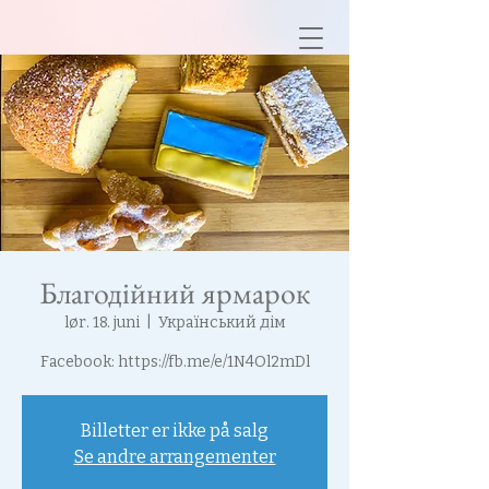
Благодійний ярмарок
lør. 18. juni
  |  
Український дім
Facebook: https://fb.me/e/1N4Ol2mDl
Billetter er ikke på salg
Se andre arrangementer