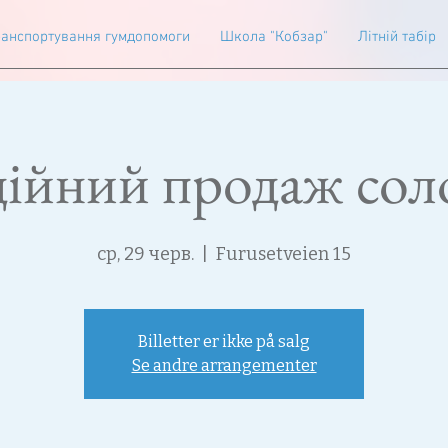
анспортування гумдопомоги
Школа "Кобзар"
Літній табір
дійний продаж сол
ср, 29 черв.
  |  
Furusetveien 15
Billetter er ikke på salg
Se andre arrangementer