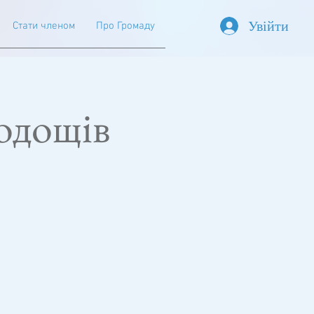
Увійти
Стати членом
Про Громаду
одощів