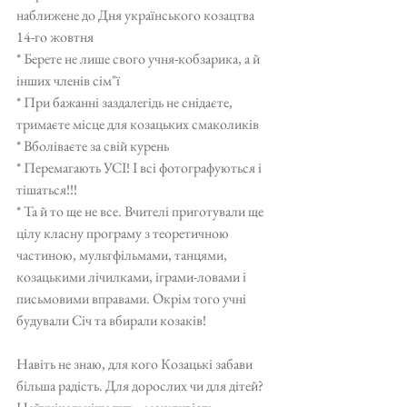
наближене до Дня українського козацтва 
14-го жовтня
* Берете не лише свого учня-кобзарика, а й 
інших членів сім"ї
* При бажанні заздалегідь не снідаєте, 
тримаєте місце для козацьких смаколиків
* Вболіваєте за свій курень
* Перемагають УСІ! І всі фотографуються і 
тішаться!!!
* Та й то ще не все. Вчителі приготували ще 
цілу класну програму з теоретичною 
частиною, мультфільмами, танцями, 
козацькими лічилками, іграми-ловами і 
письмовими вправами. Окрім того учні 
будували Січ та вбирали козаків!
Навіть не знаю, для кого Козацькі забави 
більша радість. Для дорослих чи для дітей? 