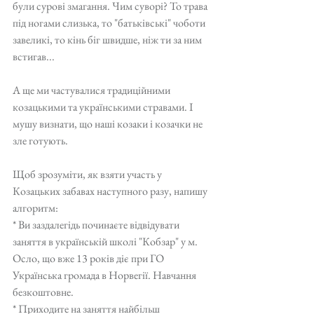
були сурові змагання. Чим суворі? То трава 
під ногами слизька, то "батьківські" чоботи 
завеликі, то кінь біг швидше, ніж ти за ним 
встигав...
А ще ми частувалися традиційними 
козацькими та українськими стравами. І 
мушу визнати, що наші козаки і козачки не 
зле готують.
Щоб зрозуміти, як взяти участь у 
Козацьких забавах наступного разу, напишу 
алгоритм:
* Ви заздалегідь починаєте відвідувати 
заняття в українській школі "Кобзар" у м. 
Осло, що вже 13 років діє при ГО 
Українська громада в Норвегії. Навчання 
безкоштовне.
* Приходите на заняття найбільш 