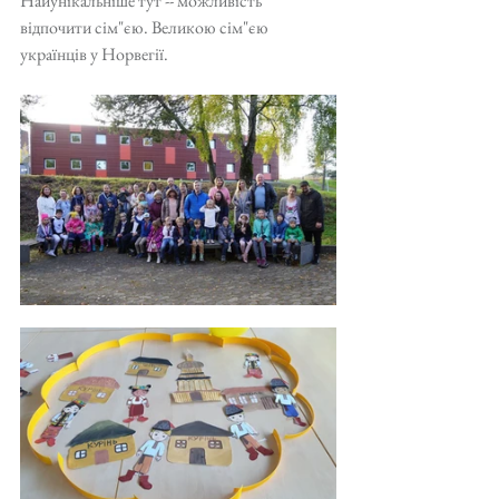
Найунікальніше тут -- можливість 
відпочити сім"єю. Великою сім"єю 
українців у Норвегії.