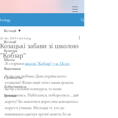
Innlegg
Всі події
26. des. 2019
1 min lesing
Всі події
Козацькі забави зі школою
Культура
"Кобзар"
Школа
Зі сторінки 
школи "Кобзар" у м. Осло:
Відпочинок
За що ми любимо День українського 
Суспільство
козацтва? Якщо наші тати і мами думали, 
Доброчинність
що це спокійні конкурси, то вони 
помилились. Набігалися, поборолися... дай 
Громада
дорогу! Бо змагатися дорослим доводилось 
поруч із учнями. Молодці ті, хто до 
вишиванки одягнув зручні мешти, бо це 