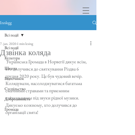
Innlegg
Всі події
7. jan. 2020
1 min lesing
Всі події
Дзвінка коляда
Культура
 Українська Громада в Норвегії дякує всім, 
Школа
хто долучився до святкування Різдва 6 
грудня 2020 року. Це був чудовий вечір. 
Відпочинок
Колядували, насолоджуватися багатьма 
Суспільство
смачними стравами та приємним 
спілкуванням під звуки рідної музики. 
Доброчинність
Дякуємо кожному, хто долучився до 
Громада
організації свята! 